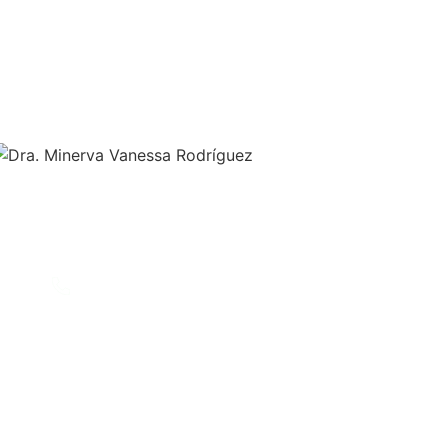
rva Vanessa Rodríguez
Neuróloga - Internista
CONTÁCTANOS