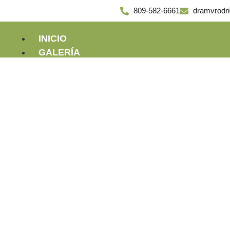
809-582-6661
dramvrodr
INICIO
GALERÍA
CONTACTO
X